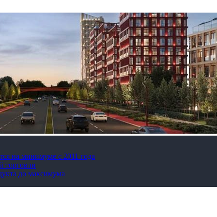
тся на минимуме с 2011 года
й торговли
дукта до максимума