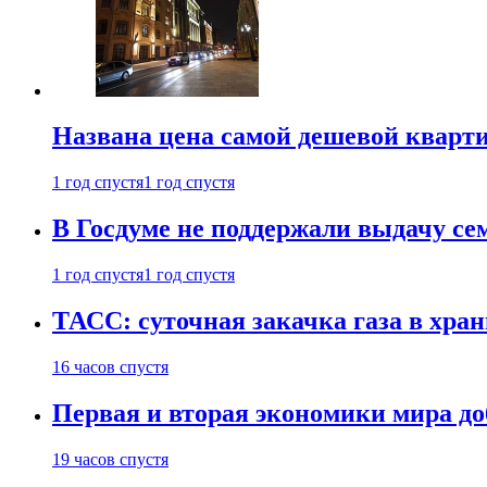
Названа цена самой дешевой кварт
1 год спустя
1 год спустя
В Госдуме не поддержали выдачу се
1 год спустя
1 год спустя
ТАСС: суточная закачка газа в хра
16 часов спустя
Первая и вторая экономики мира до
19 часов спустя