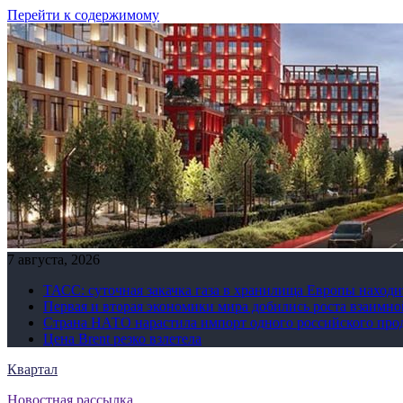
Перейти к содержимому
7 августа, 2026
ТАСС: суточная закачка газа в хранилища Европы находи
Первая и вторая экономики мира добились роста взаимно
Страна НАТО нарастила импорт одного российского про
Цена Brent резко взлетела
Квартал
Новостная рассылка