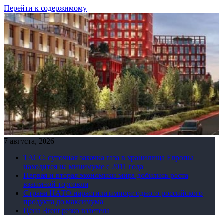
Перейти к содержимому
7 августа, 2026
ТАСС: суточная закачка газа в хранилища Европы
находится на минимуме с 2011 года
Первая и вторая экономики мира добились роста
взаимной торговли
Страна НАТО нарастила импорт одного российского
продукта до максимума
Цена Brent резко взлетела