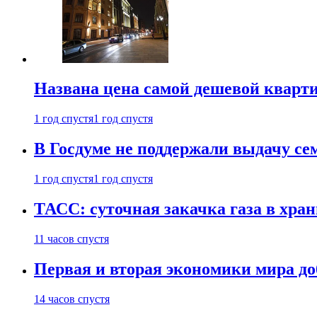
Названа цена самой дешевой кварт
1 год спустя
1 год спустя
В Госдуме не поддержали выдачу се
1 год спустя
1 год спустя
ТАСС: суточная закачка газа в хра
11 часов спустя
Первая и вторая экономики мира до
14 часов спустя