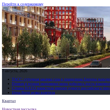
Перейти к содержимому
7 августа, 2026
ТАСС: суточная закачка газа в хранилища Европы находи
Первая и вторая экономики мира добились роста взаимно
Страна НАТО нарастила импорт одного российского про
Цена Brent резко взлетела
Квартал
Новостная рассылка