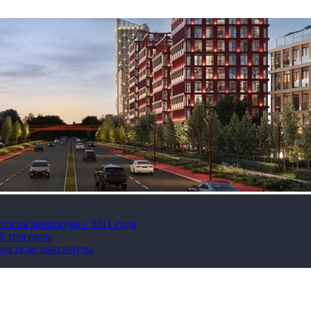
тся на минимуме с 2011 года
й торговли
дукта до максимума