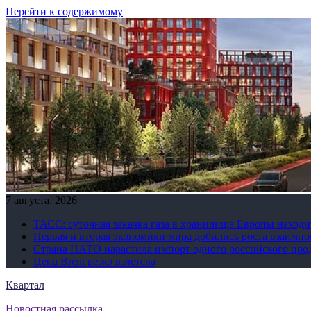
Перейти к содержимому
7 августа, 2026
ТАСС: суточная закачка газа в хранилища Европы находи
Первая и вторая экономики мира добились роста взаимно
Страна НАТО нарастила импорт одного российского про
Цена Brent резко взлетела
Квартал
Новостная рассылка