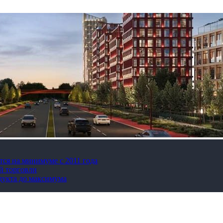
тся на минимуме с 2011 года
й торговли
дукта до максимума