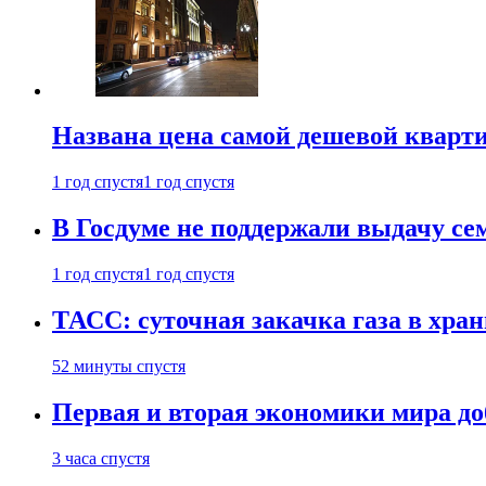
Названа цена самой дешевой кварт
1 год спустя
1 год спустя
В Госдуме не поддержали выдачу се
1 год спустя
1 год спустя
ТАСС: суточная закачка газа в хра
52 минуты спустя
Первая и вторая экономики мира до
3 часа спустя