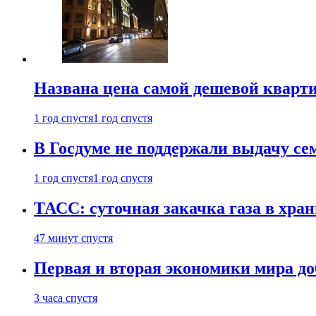
Названа цена самой дешевой кварт
1 год спустя
1 год спустя
В Госдуме не поддержали выдачу се
1 год спустя
1 год спустя
ТАСС: суточная закачка газа в хра
47 минут спустя
Первая и вторая экономики мира до
3 часа спустя