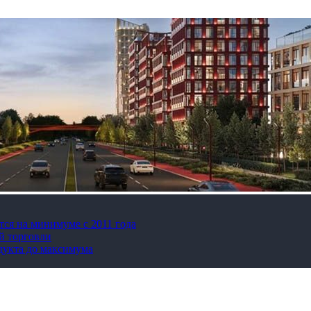
тся на минимуме с 2011 года
й торговли
дукта до максимума