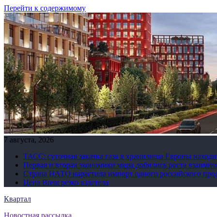
Перейти к содержимому
7 августа, 2026
ТАСС: суточная закачка газа в хранилища Европы находи
Первая и вторая экономики мира добились роста взаимно
Страна НАТО нарастила импорт одного российского про
Цена Brent резко взлетела
Квартал
Новостная рассылка