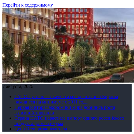
Перейти к содержимому
7 августа, 2026
ТАСС: суточная закачка газа в хранилища Европы
находится на минимуме с 2011 года
Первая и вторая экономики мира добились роста
взаимной торговли
Страна НАТО нарастила импорт одного российского
продукта до максимума
Цена Brent резко взлетела