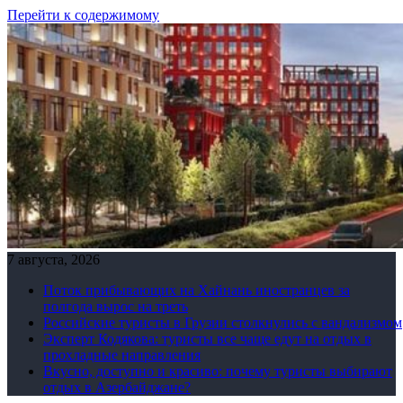
Перейти к содержимому
7 августа, 2026
Поток прибывающих на Хайнань иностранцев за
полгода вырос на треть
Российские туристы в Грузии столкнулись с вандализмом
Эксперт Кодякова: туристы все чаще едут на отдых в
прохладные направления
Вкусно, доступно и красиво: почему туристы выбирают
отдых в Азербайджане?