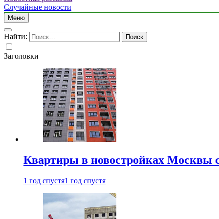
Случайные новости
Меню
Найти:
Заголовки
Квартиры в новостройках Москвы с
1 год спустя
1 год спустя