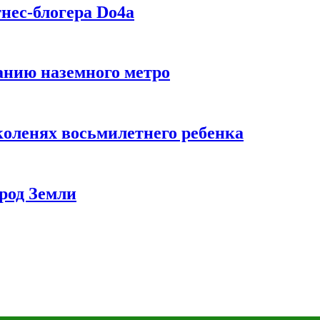
нес-блогера Do4а
данию наземного метро
коленях восьмилетнего ребенка
род Земли