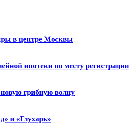
иры в центре Москвы
мейной ипотеки по месту регистрации
 новую грибную волну
д» и «Глухарь»