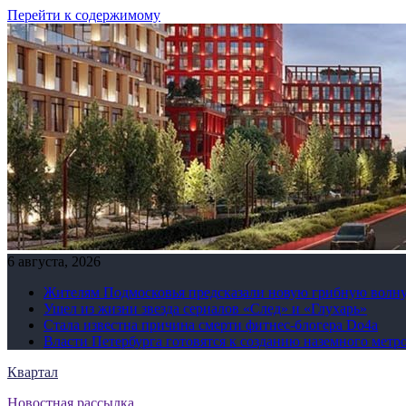
Перейти к содержимому
6 августа, 2026
Жителям Подмосковья предсказали новую грибную волн
Ушел из жизни звезда сериалов «След» и «Глухарь»
Стала известна причина смерти фитнес-блогера Do4а
Власти Петербурга готовятся к созданию наземного метр
Квартал
Новостная рассылка