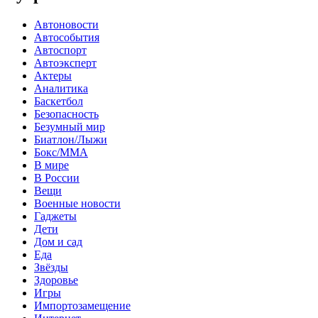
Автоновости
Автособытия
Автоспорт
Автоэксперт
Актеры
Аналитика
Баскетбол
Безопасность
Безумный мир
Биатлон/Лыжи
Бокс/MMA
В мире
В России
Вещи
Военные новости
Гаджеты
Дети
Дом и сад
Еда
Звёзды
Здоровье
Игры
Импортозамещение