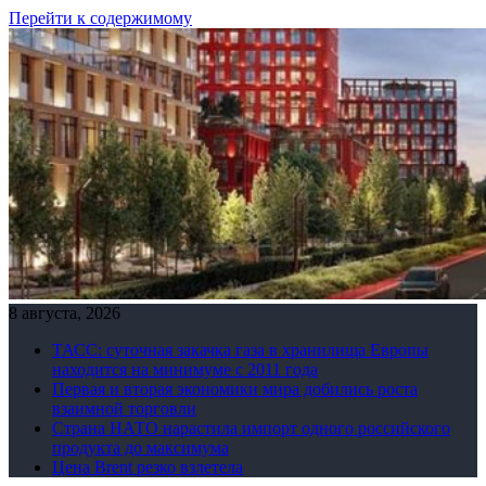
Перейти к содержимому
8 августа, 2026
ТАСС: суточная закачка газа в хранилища Европы
находится на минимуме с 2011 года
Первая и вторая экономики мира добились роста
взаимной торговли
Страна НАТО нарастила импорт одного российского
продукта до максимума
Цена Brent резко взлетела