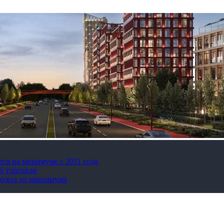
тся на минимуме с 2011 года
й торговли
дукта до максимума