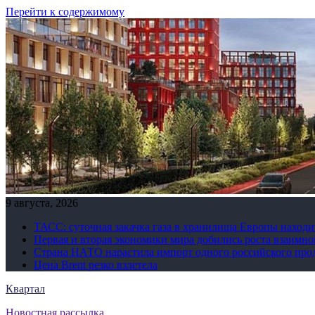
Перейти к содержимому
9 августа, 2026
ТАСС: суточная закачка газа в хранилища Европы находи
Первая и вторая экономики мира добились роста взаимно
Страна НАТО нарастила импорт одного российского про
Цена Brent резко взлетела
Квартал
Новостная рассылка