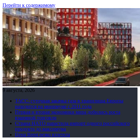
Перейти к содержимому
9 августа, 2026
ТАСС: суточная закачка газа в хранилища Европы
находится на минимуме с 2011 года
Первая и вторая экономики мира добились роста
взаимной торговли
Страна НАТО нарастила импорт одного российского
продукта до максимума
Цена Brent резко взлетела