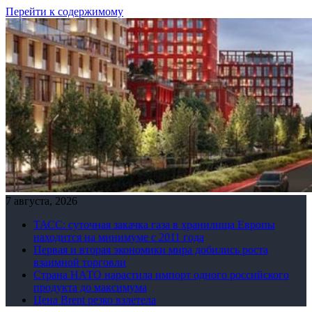
Перейти к содержимому
7 августа, 2026
ТАСС: суточная закачка газа в хранилища Европы
находится на минимуме с 2011 года
Первая и вторая экономики мира добились роста
взаимной торговли
Страна НАТО нарастила импорт одного российского
продукта до максимума
Цена Brent резко взлетела