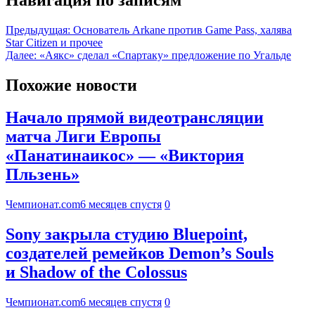
Предыдущая:
Основатель Arkane против Game Pass, халява
Star Citizen и прочее
Далее:
«Аякс» сделал «Спартаку» предложение по Угальде
Похожие новости
Начало прямой видеотрансляции
матча Лиги Европы
«Панатинаикос» — «Виктория
Пльзень»
Чемпионат.com
6 месяцев спустя
0
Sony закрыла студию Bluepoint,
создателей ремейков Demon’s Souls
и Shadow of the Colossus
Чемпионат.com
6 месяцев спустя
0