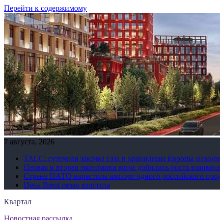
Перейти к содержимому
7 августа, 2026
ТАСС: суточная закачка газа в хранилища Европы находи
Первая и вторая экономики мира добились роста взаимно
Страна НАТО нарастила импорт одного российского про
Цена Brent резко взлетела
Квартал
Новостная рассылка