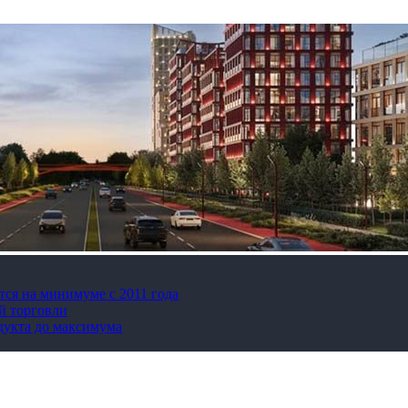
тся на минимуме с 2011 года
й торговли
дукта до максимума