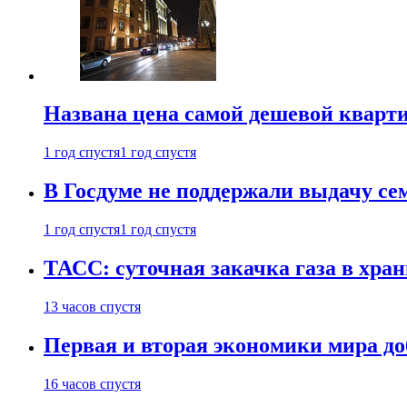
Названа цена самой дешевой кварт
1 год спустя
1 год спустя
В Госдуме не поддержали выдачу се
1 год спустя
1 год спустя
ТАСС: суточная закачка газа в хра
13 часов спустя
Первая и вторая экономики мира до
16 часов спустя