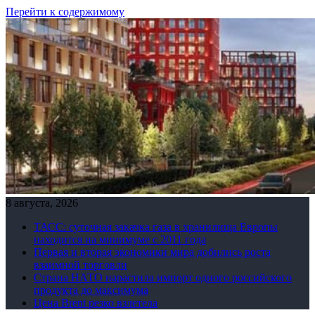
Перейти к содержимому
8 августа, 2026
ТАСС: суточная закачка газа в хранилища Европы
находится на минимуме с 2011 года
Первая и вторая экономики мира добились роста
взаимной торговли
Страна НАТО нарастила импорт одного российского
продукта до максимума
Цена Brent резко взлетела