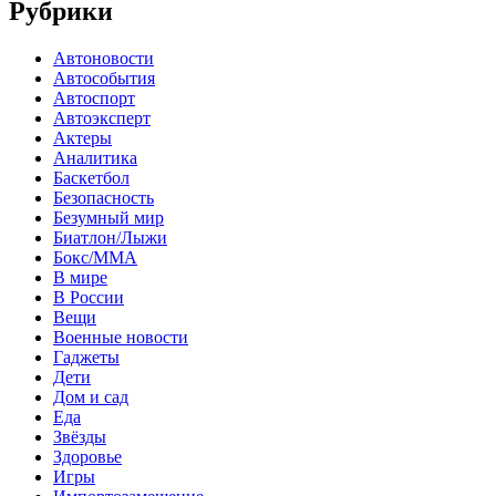
Рубрики
Автоновости
Автособытия
Автоспорт
Автоэксперт
Актеры
Аналитика
Баскетбол
Безопасность
Безумный мир
Биатлон/Лыжи
Бокс/MMA
В мире
В России
Вещи
Военные новости
Гаджеты
Дети
Дом и сад
Еда
Звёзды
Здоровье
Игры