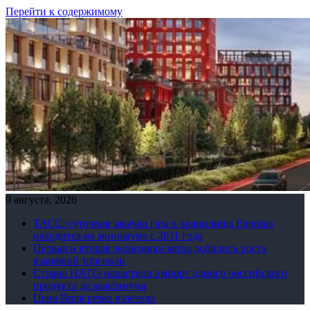
Перейти к содержимому
9 августа, 2026
ТАСС: суточная закачка газа в хранилища Европы
находится на минимуме с 2011 года
Первая и вторая экономики мира добились роста
взаимной торговли
Страна НАТО нарастила импорт одного российского
продукта до максимума
Цена Brent резко взлетела