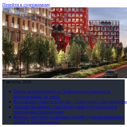
Перейти к содержимому
7 августа, 2026
Поток прибывающих на Хайнань иностранцев за
полгода вырос на треть
Российские туристы в Грузии столкнулись с вандализмом
Эксперт Кодякова: туристы все чаще едут на отдых в
прохладные направления
Вкусно, доступно и красиво: почему туристы выбирают
отдых в Азербайджане?