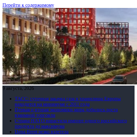
Перейти к содержимому
9 августа, 2026
ТАСС: суточная закачка газа в хранилища Европы
находится на минимуме с 2011 года
Первая и вторая экономики мира добились роста
взаимной торговли
Страна НАТО нарастила импорт одного российского
продукта до максимума
Цена Brent резко взлетела