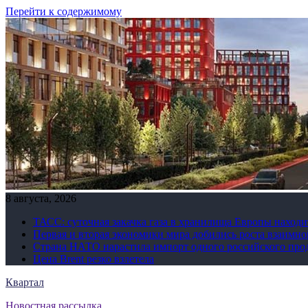
Перейти к содержимому
8 августа, 2026
ТАСС: суточная закачка газа в хранилища Европы находи
Первая и вторая экономики мира добились роста взаимно
Страна НАТО нарастила импорт одного российского про
Цена Brent резко взлетела
Квартал
Новостная рассылка