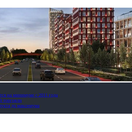
тся на минимуме с 2011 года
й торговли
дукта до максимума