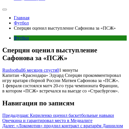
Главная
Футбол
Сперцян оценил выступление Сафонова за «ПСЖ»
Футбол
Сперцян оценил выступление
Сафонова за «ПСЖ»
Rusfootball
6 месяцев спустя
0
1 минуты
Капитан «Краснодара» Эдуард Сперцян прокомментировал
игру вратаря сборной России Матвея Сафонова за «ПСЖ».
1 февраля состоялся матч 20-го тура чемпионата Франции,
в котором «ПСЖ» встречался на выезде со «Страсбургом».
Навигация по записям
Предыдущая:
Кириленко оценил баскетбольные навыки
Овечкина и гарантировал место в Медиалиге
Далее:
«Локомотив» продлил контракт с вратарём Даниилом