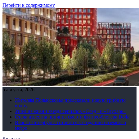
Перейти к содержимому
5 августа, 2026
Жителям Подмосковья предсказали новую грибную
волну
Ушел из жизни звезда сериалов «След» и «Глухарь»
Стала известна причина смерти фитнес-блогера Do4а
Власти Петербурга готовятся к созданию наземного
метро
Квартал