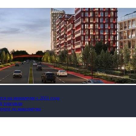
тся на минимуме с 2011 года
й торговли
дукта до максимума