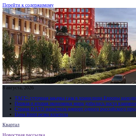
Перейти к содержимому
8 августа, 2026
ТАСС: суточная закачка газа в хранилища Европы находи
Первая и вторая экономики мира добились роста взаимно
Страна НАТО нарастила импорт одного российского про
Цена Brent резко взлетела
Квартал
Новостная рассылка