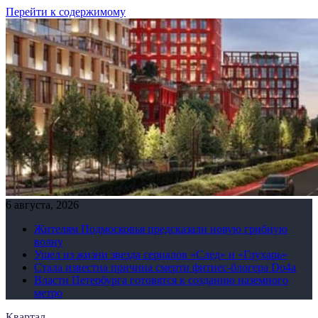
Перейти к содержимому
6 августа, 2026
Жителям Подмосковья предсказали новую грибную
волну
Ушел из жизни звезда сериалов «След» и «Глухарь»
Стала известна причина смерти фитнес-блогера Do4а
Власти Петербурга готовятся к созданию наземного
метро
Квартал