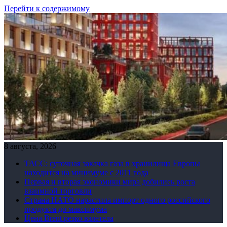
Перейти к содержимому
8 августа, 2026
ТАСС: суточная закачка газа в хранилища Европы
находится на минимуме с 2011 года
Первая и вторая экономики мира добились роста
взаимной торговли
Страна НАТО нарастила импорт одного российского
продукта до максимума
Цена Brent резко взлетела