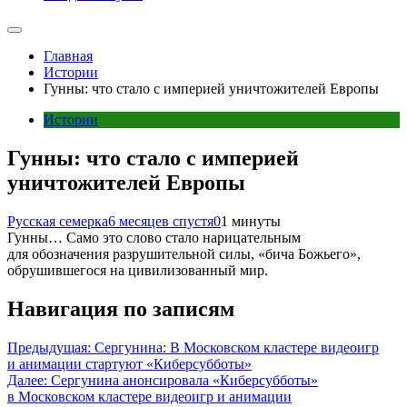
Главная
Истории
Гунны: что стало с империей уничтожителей Европы
Истории
Гунны: что стало с империей
уничтожителей Европы
Русская семерка
6 месяцев спустя
0
1 минуты
Гунны… Само это слово стало нарицательным
для обозначения разрушительной силы, «бича Божьего»,
обрушившегося на цивилизованный мир.
Навигация по записям
Предыдущая:
Сергунина: В Московском кластере видеоигр
и анимации стартуют «Киберсубботы»
Далее:
Сергунина анонсировала «Киберсубботы»
в Московском кластере видеоигр и анимации