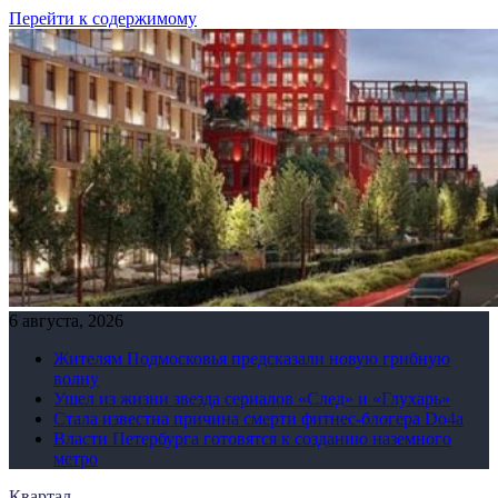
Перейти к содержимому
6 августа, 2026
Жителям Подмосковья предсказали новую грибную
волну
Ушел из жизни звезда сериалов «След» и «Глухарь»
Стала известна причина смерти фитнес-блогера Do4а
Власти Петербурга готовятся к созданию наземного
метро
Квартал