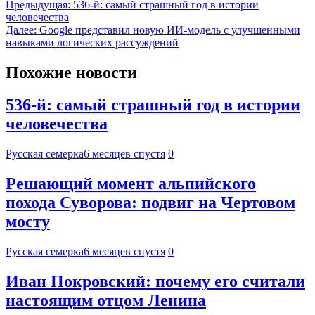
Предыдущая:
536-й: самый страшный год в истории
человечества
Далее:
Google представил новую ИИ-модель с улучшенными
навыками логических рассуждений
Похожие новости
536-й: самый страшный год в истории
человечества
Русская семерка
6 месяцев спустя
0
Решающий момент альпийского
похода Суворова: подвиг на Чертовом
мосту
Русская семерка
6 месяцев спустя
0
Иван Покровский: почему его считали
настоящим отцом Ленина