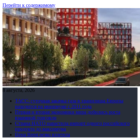
Перейти к содержимому
8 августа, 2026
ТАСС: суточная закачка газа в хранилища Европы
находится на минимуме с 2011 года
Первая и вторая экономики мира добились роста
взаимной торговли
Страна НАТО нарастила импорт одного российского
продукта до максимума
Цена Brent резко взлетела