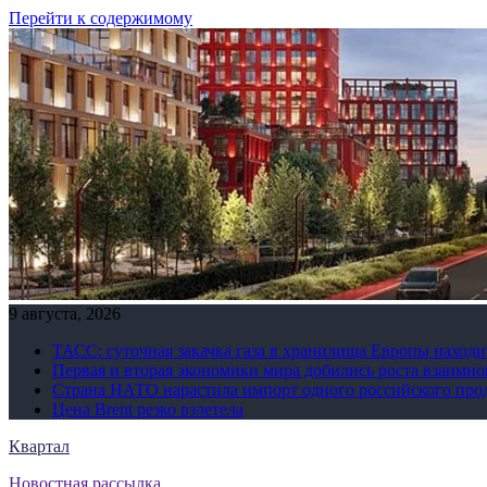
Перейти к содержимому
9 августа, 2026
ТАСС: суточная закачка газа в хранилища Европы находи
Первая и вторая экономики мира добились роста взаимно
Страна НАТО нарастила импорт одного российского про
Цена Brent резко взлетела
Квартал
Новостная рассылка