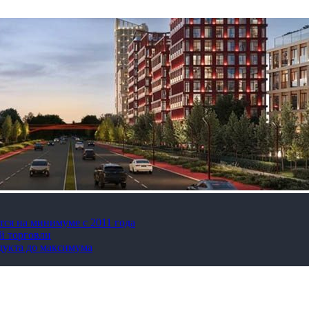
тся на минимуме с 2011 года
й торговли
дукта до максимума