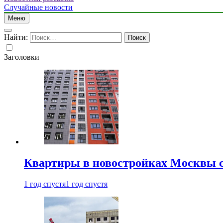
Случайные новости
Меню
Найти:
Заголовки
Квартиры в новостройках Москвы с
1 год спустя
1 год спустя