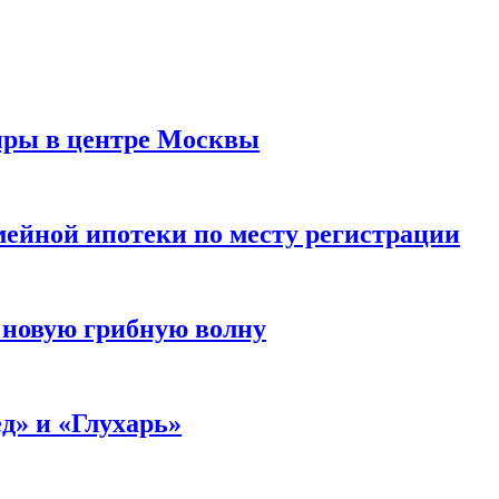
иры в центре Москвы
мейной ипотеки по месту регистрации
 новую грибную волну
д» и «Глухарь»