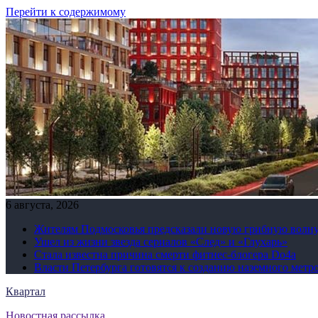
Перейти к содержимому
6 августа, 2026
Жителям Подмосковья предсказали новую грибную волн
Ушел из жизни звезда сериалов «След» и «Глухарь»
Стала известна причина смерти фитнес-блогера Do4а
Власти Петербурга готовятся к созданию наземного метр
Квартал
Новостная рассылка