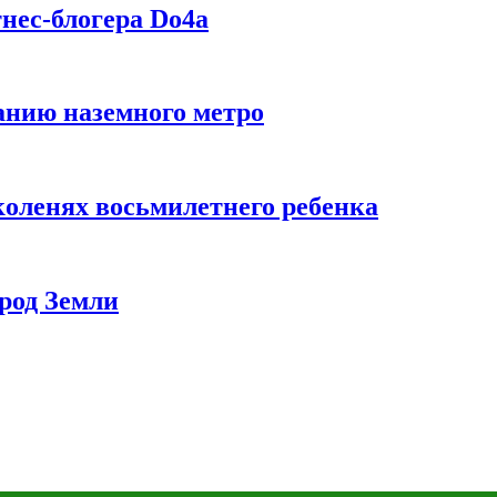
нес-блогера Do4а
данию наземного метро
коленях восьмилетнего ребенка
род Земли