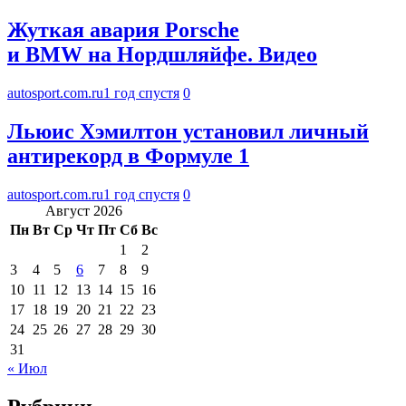
Жуткая авария Porsche
и BMW на Нордшляйфе. Видео
autosport.com.ru
1 год спустя
0
Льюис Хэмилтон установил личный
антирекорд в Формуле 1
autosport.com.ru
1 год спустя
0
Август 2026
Пн
Вт
Ср
Чт
Пт
Сб
Вс
1
2
3
4
5
6
7
8
9
10
11
12
13
14
15
16
17
18
19
20
21
22
23
24
25
26
27
28
29
30
31
« Июл