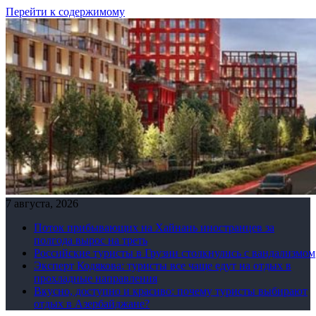
Перейти к содержимому
7 августа, 2026
Поток прибывающих на Хайнань иностранцев за
полгода вырос на треть
Российские туристы в Грузии столкнулись с вандализмом
Эксперт Кодякова: туристы все чаще едут на отдых в
прохладные направления
Вкусно, доступно и красиво: почему туристы выбирают
отдых в Азербайджане?