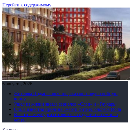
Перейти к содержимому
6 августа, 2026
Жителям Подмосковья предсказали новую грибную
волну
Ушел из жизни звезда сериалов «След» и «Глухарь»
Стала известна причина смерти фитнес-блогера Do4а
Власти Петербурга готовятся к созданию наземного
метро
Квартал