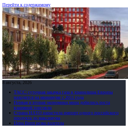
Перейти к содержимому
8 августа, 2026
ТАСС: суточная закачка газа в хранилища Европы
находится на минимуме с 2011 года
Первая и вторая экономики мира добились роста
взаимной торговли
Страна НАТО нарастила импорт одного российского
продукта до максимума
Цена Brent резко взлетела