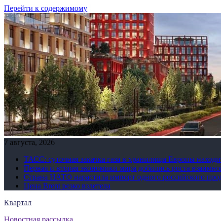
Перейти к содержимому
7 августа, 2026
ТАСС: суточная закачка газа в хранилища Европы находи
Первая и вторая экономики мира добились роста взаимно
Страна НАТО нарастила импорт одного российского про
Цена Brent резко взлетела
Квартал
Новостная рассылка