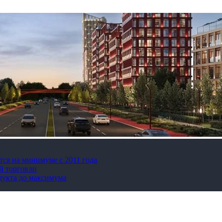
тся на минимуме с 2011 года
й торговли
дукта до максимума