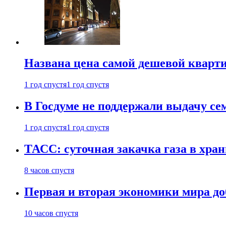
Названа цена самой дешевой кварт
1 год спустя
1 год спустя
В Госдуме не поддержали выдачу се
1 год спустя
1 год спустя
ТАСС: суточная закачка газа в хра
8 часов спустя
Первая и вторая экономики мира до
10 часов спустя