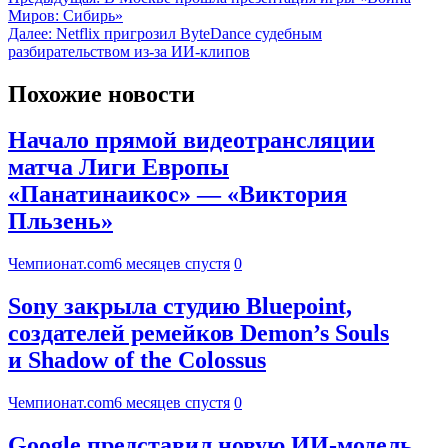
Миров: Сибирь»
Далее:
Netflix пригрозил ByteDance судебным
разбирательством из-за ИИ-клипов
Похожие новости
Начало прямой видеотрансляции
матча Лиги Европы
«Панатинаикос» — «Виктория
Пльзень»
Чемпионат.com
6 месяцев спустя
0
Sony закрыла студию Bluepoint,
создателей ремейков Demon’s Souls
и Shadow of the Colossus
Чемпионат.com
6 месяцев спустя
0
Google представил новую ИИ-модель