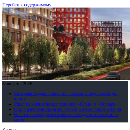
Перейти к содержимому
6 августа, 2026
Жителям Подмосковья предсказали новую грибную
волну
Ушел из жизни звезда сериалов «След» и «Глухарь»
Стала известна причина смерти фитнес-блогера Do4а
Власти Петербурга готовятся к созданию наземного
метро
Квартал