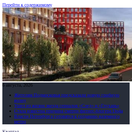
Перейти к содержимому
6 августа, 2026
Жителям Подмосковья предсказали новую грибную
волну
Ушел из жизни звезда сериалов «След» и «Глухарь»
Стала известна причина смерти фитнес-блогера Do4а
Власти Петербурга готовятся к созданию наземного
метро
Квартал