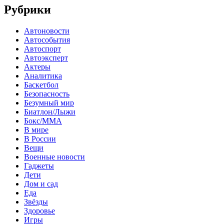
Рубрики
Автоновости
Автособытия
Автоспорт
Автоэксперт
Актеры
Аналитика
Баскетбол
Безопасность
Безумный мир
Биатлон/Лыжи
Бокс/MMA
В мире
В России
Вещи
Военные новости
Гаджеты
Дети
Дом и сад
Еда
Звёзды
Здоровье
Игры