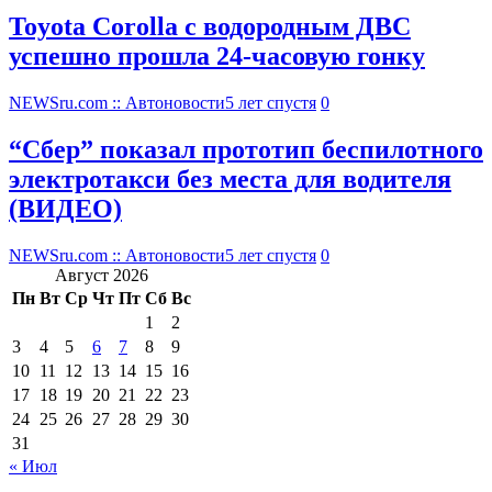
Toyota Corolla с водородным ДВС
успешно прошла 24-часовую гонку
NEWSru.com :: Автоновости
5 лет спустя
0
“Сбер” показал прототип беспилотного
электротакси без места для водителя
(ВИДЕО)
NEWSru.com :: Автоновости
5 лет спустя
0
Август 2026
Пн
Вт
Ср
Чт
Пт
Сб
Вс
1
2
3
4
5
6
7
8
9
10
11
12
13
14
15
16
17
18
19
20
21
22
23
24
25
26
27
28
29
30
31
« Июл