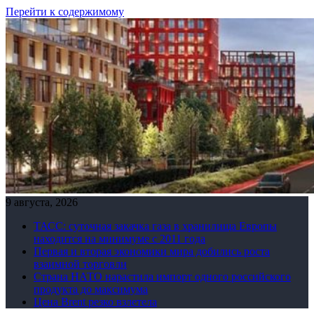
Перейти к содержимому
9 августа, 2026
ТАСС: суточная закачка газа в хранилища Европы
находится на минимуме с 2011 года
Первая и вторая экономики мира добились роста
взаимной торговли
Страна НАТО нарастила импорт одного российского
продукта до максимума
Цена Brent резко взлетела