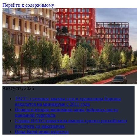
Перейти к содержимому
9 августа, 2026
ТАСС: суточная закачка газа в хранилища Европы
находится на минимуме с 2011 года
Первая и вторая экономики мира добились роста
взаимной торговли
Страна НАТО нарастила импорт одного российского
продукта до максимума
Цена Brent резко взлетела