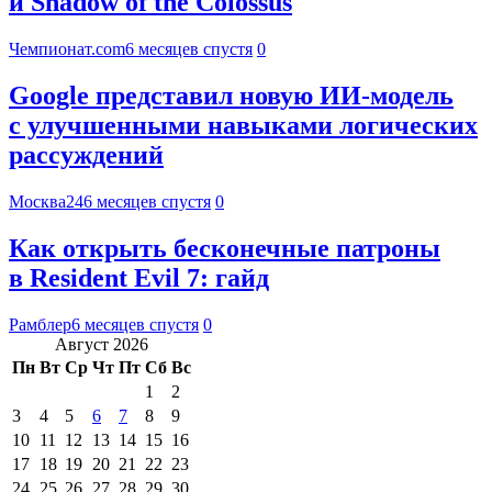
и Shadow of the Colossus
Чемпионат.com
6 месяцев спустя
0
Google представил новую ИИ-модель
с улучшенными навыками логических
рассуждений
Москва24
6 месяцев спустя
0
Как открыть бесконечные патроны
в Resident Evil 7: гайд
Рамблер
6 месяцев спустя
0
Август 2026
Пн
Вт
Ср
Чт
Пт
Сб
Вс
1
2
3
4
5
6
7
8
9
10
11
12
13
14
15
16
17
18
19
20
21
22
23
24
25
26
27
28
29
30