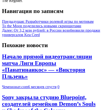
The Register.
Навигация по записям
Предыдущая:
Разработчики ролевой игры по мотивам
To the Moon поделились новыми скриншотами
Далее:
От 3,2 млн рублей: в России возобновили продажи
универсалов Kea Ceed
Похожие новости
Начало прямой видеотрансляции
матча Лиги Европы
«Панатинаикос» — «Виктория
Пльзень»
Чемпионат.com
6 месяцев спустя
0
Sony закрыла студию Bluepoint,
создателей ремейков Demon’s Souls