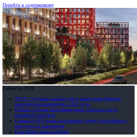
Перейти к содержимому
8 августа, 2026
ТАСС: суточная закачка газа в хранилища Европы
находится на минимуме с 2011 года
Первая и вторая экономики мира добились роста
взаимной торговли
Страна НАТО нарастила импорт одного российского
продукта до максимума
Цена Brent резко взлетела