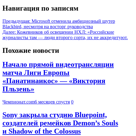
Навигация по записям
Предыдущая:
Microsoft отменила амбициозный шутер
Blackbird, несмотря на восторг руководства
Далее:
Кожевников об освещении НХЛ: «Российские
журналисты там — люди второго сорта, их не аккредитуют.
Похожие новости
Начало прямой видеотрансляции
матча Лиги Европы
«Панатинаикос» — «Виктория
Пльзень»
Чемпионат.com
6 месяцев спустя
0
Sony закрыла студию Bluepoint,
создателей ремейков Demon’s Souls
и Shadow of the Colossus