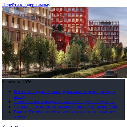
Перейти к содержимому
6 августа, 2026
Жителям Подмосковья предсказали новую грибную
волну
Ушел из жизни звезда сериалов «След» и «Глухарь»
Стала известна причина смерти фитнес-блогера Do4а
Власти Петербурга готовятся к созданию наземного
метро
Квартал