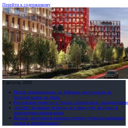
Перейти к содержимому
7 августа, 2026
Поток прибывающих на Хайнань иностранцев за
полгода вырос на треть
Российские туристы в Грузии столкнулись с вандализмом
Эксперт Кодякова: туристы все чаще едут на отдых в
прохладные направления
Вкусно, доступно и красиво: почему туристы выбирают
отдых в Азербайджане?