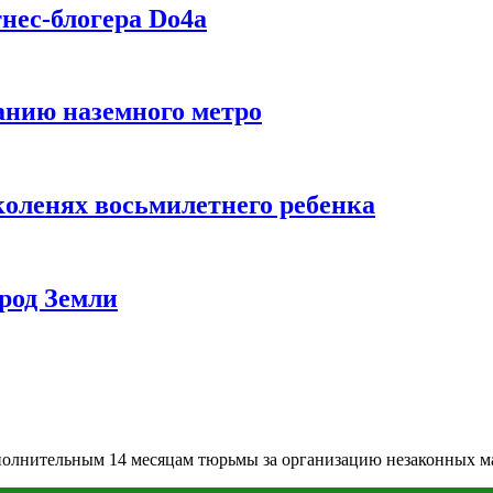
нес-блогера Do4а
данию наземного метро
коленях восьмилетнего ребенка
род Земли
олнительным 14 месяцам тюрьмы за организацию незаконных м