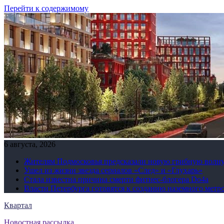
Перейти к содержимому
6 августа, 2026
Жителям Подмосковья предсказали новую грибную волн
Ушел из жизни звезда сериалов «След» и «Глухарь»
Стала известна причина смерти фитнес-блогера Do4а
Власти Петербурга готовятся к созданию наземного метр
Квартал
Новостная рассылка