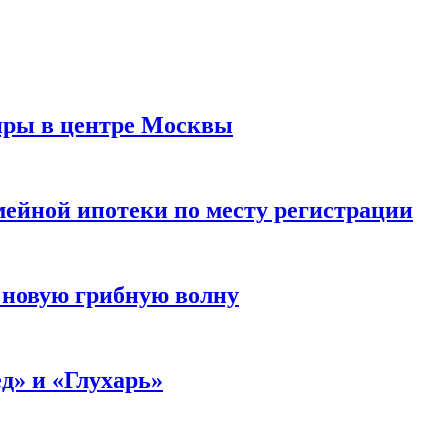
иры в центре Москвы
мейной ипотеки по месту регистрации
 новую грибную волну
д» и «Глухарь»