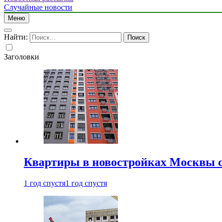
Случайные новости
Меню
Найти:
Заголовки
Квартиры в новостройках Москвы с
1 год спустя
1 год спустя