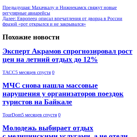
Предыдущая:
Махачкалу и Нижнекамск свяжут новые
регулярные авиарейсы
Далее:
Европеец описал впечатления от дворца в России
фразой «рот открылся и не закрывался»
Похожие новости
Эксперт Акрамов спрогнозировал рост
цен на летний отдых до 12%
ТАСС
5 месяцев спустя
0
МЧС снова нашла массовые
нарушения у организаторов поездок
туристов на Байкале
TourDom
5 месяцев спустя
0
Молодежь выбирает отдых
с медицинскими услугами, а не отели