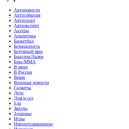
Автоновости
Автособытия
Автоспорт
Автоэксперт
Актеры
Аналитика
Баскетбол
Безопасность
Безумный мир
Биатлон/Лыжи
Бокс/MMA
В мире
В России
Вещи
Военные новости
Гаджеты
Дети
Дом и сад
Еда
Звёзды
Здоровье
Игры
Импортозамещение