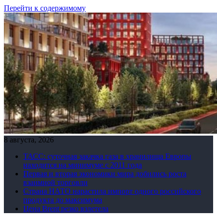
Перейти к содержимому
8 августа, 2026
ТАСС: суточная закачка газа в хранилища Европы
находится на минимуме с 2011 года
Первая и вторая экономики мира добились роста
взаимной торговли
Страна НАТО нарастила импорт одного российского
продукта до максимума
Цена Brent резко взлетела