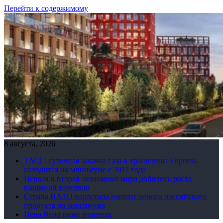
Перейти к содержимому
8 августа, 2026
ТАСС: суточная закачка газа в хранилища Европы
находится на минимуме с 2011 года
Первая и вторая экономики мира добились роста
взаимной торговли
Страна НАТО нарастила импорт одного российского
продукта до максимума
Цена Brent резко взлетела