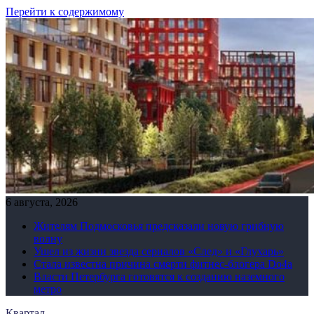
Перейти к содержимому
6 августа, 2026
Жителям Подмосковья предсказали новую грибную
волну
Ушел из жизни звезда сериалов «След» и «Глухарь»
Стала известна причина смерти фитнес-блогера Do4а
Власти Петербурга готовятся к созданию наземного
метро
Квартал