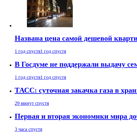
Названа цена самой дешевой кварт
1 год спустя
1 год спустя
В Госдуме не поддержали выдачу се
1 год спустя
1 год спустя
ТАСС: суточная закачка газа в хра
29 минут спустя
Первая и вторая экономики мира до
3 часа спустя