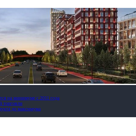
тся на минимуме с 2011 года
й торговли
дукта до максимума