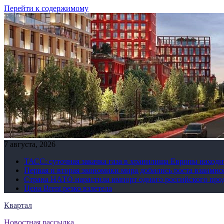
Перейти к содержимому
7 августа, 2026
ТАСС: суточная закачка газа в хранилища Европы находи
Первая и вторая экономики мира добились роста взаимно
Страна НАТО нарастила импорт одного российского про
Цена Brent резко взлетела
Квартал
Новостная рассылка