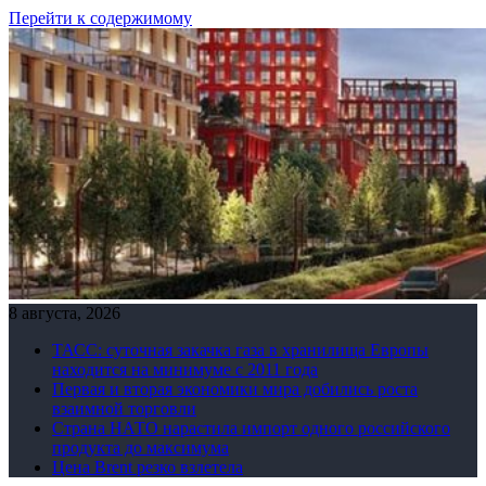
Перейти к содержимому
8 августа, 2026
ТАСС: суточная закачка газа в хранилища Европы
находится на минимуме с 2011 года
Первая и вторая экономики мира добились роста
взаимной торговли
Страна НАТО нарастила импорт одного российского
продукта до максимума
Цена Brent резко взлетела