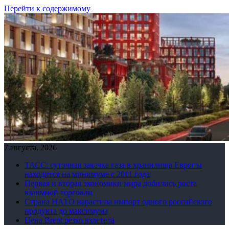
Перейти к содержимому
7 августа, 2026
ТАСС: суточная закачка газа в хранилища Европы
находится на минимуме с 2011 года
Первая и вторая экономики мира добились роста
взаимной торговли
Страна НАТО нарастила импорт одного российского
продукта до максимума
Цена Brent резко взлетела