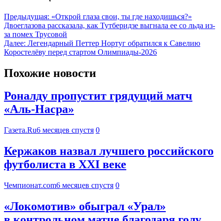
Предыдущая:
«Открой глаза свои, ты где находишься?»
Двоеглазова рассказала, как Тутберидзе выгнала ее со льда из-
за помех Трусовой
Далее:
Легендарный Петтер Нортуг обратился к Савелию
Коростелёву перед стартом Олимпиады-2026
Похожие новости
Роналду пропустит грядущий матч
«Аль-Насра»
Газета.Ru
6 месяцев спустя
0
Кержаков назвал лучшего российского
футболиста в ХХI веке
Чемпионат.com
6 месяцев спустя
0
«Локомотив» обыграл «Урал»
в контрольном матче благодаря голу