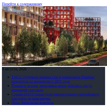
Перейти к содержимому
9 августа, 2026
ТАСС: суточная закачка газа в хранилища Европы
находится на минимуме с 2011 года
Первая и вторая экономики мира добились роста
взаимной торговли
Страна НАТО нарастила импорт одного российского
продукта до максимума
Цена Brent резко взлетела