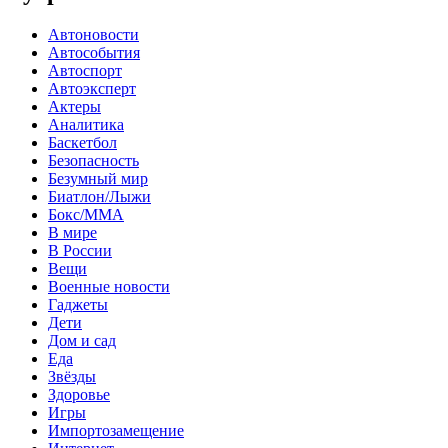
Автоновости
Автособытия
Автоспорт
Автоэксперт
Актеры
Аналитика
Баскетбол
Безопасность
Безумный мир
Биатлон/Лыжи
Бокс/MMA
В мире
В России
Вещи
Военные новости
Гаджеты
Дети
Дом и сад
Еда
Звёзды
Здоровье
Игры
Импортозамещение