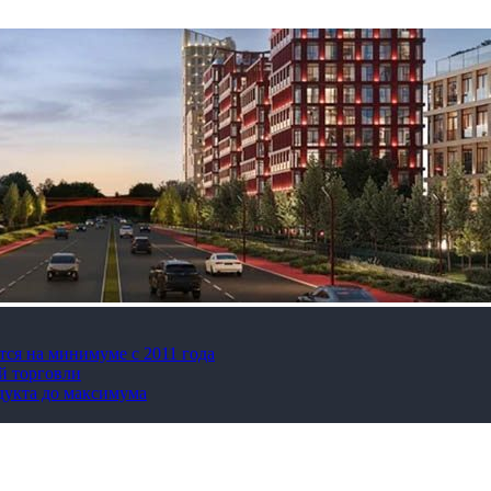
тся на минимуме с 2011 года
й торговли
дукта до максимума