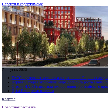
Перейти к содержимому
7 августа, 2026
ТАСС: суточная закачка газа в хранилища Европы находи
Первая и вторая экономики мира добились роста взаимно
Страна НАТО нарастила импорт одного российского про
Цена Brent резко взлетела
Квартал
Новостная рассылка