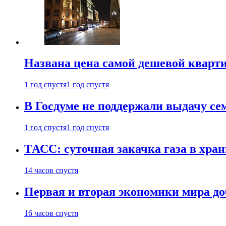
Названа цена самой дешевой кварт
1 год спустя
1 год спустя
В Госдуме не поддержали выдачу се
1 год спустя
1 год спустя
ТАСС: суточная закачка газа в хра
14 часов спустя
Первая и вторая экономики мира до
16 часов спустя