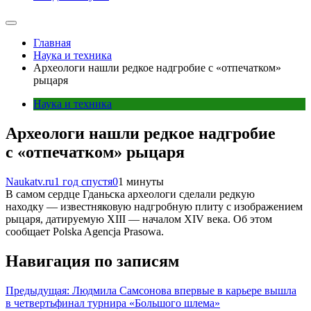
Главная
Наука и техника
Археологи нашли редкое надгробие с «отпечатком»
рыцаря
Наука и техника
Археологи нашли редкое надгробие
с «отпечатком» рыцаря
Naukatv.ru
1 год спустя
0
1 минуты
В самом сердце Гданьска археологи сделали редкую
находку — известняковую надгробную плиту с изображением
рыцаря, датируемую XIII — началом XIV века. Об этом
сообщает Polska Agencja Prasowa.
Навигация по записям
Предыдущая:
Людмила Самсонова впервые в карьере вышла
в четвертьфинал турнира «Большого шлема»