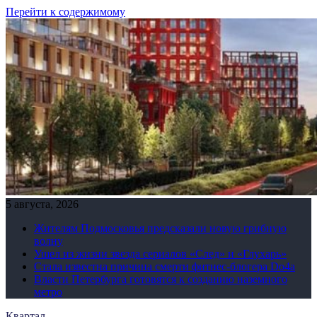
Перейти к содержимому
5 августа, 2026
Жителям Подмосковья предсказали новую грибную
волну
Ушел из жизни звезда сериалов «След» и «Глухарь»
Стала известна причина смерти фитнес-блогера Do4а
Власти Петербурга готовятся к созданию наземного
метро
Квартал