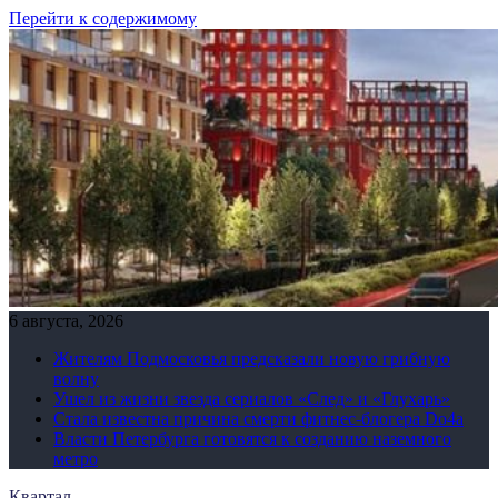
Перейти к содержимому
6 августа, 2026
Жителям Подмосковья предсказали новую грибную
волну
Ушел из жизни звезда сериалов «След» и «Глухарь»
Стала известна причина смерти фитнес-блогера Do4а
Власти Петербурга готовятся к созданию наземного
метро
Квартал