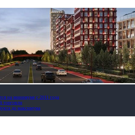
тся на минимуме с 2011 года
й торговли
дукта до максимума