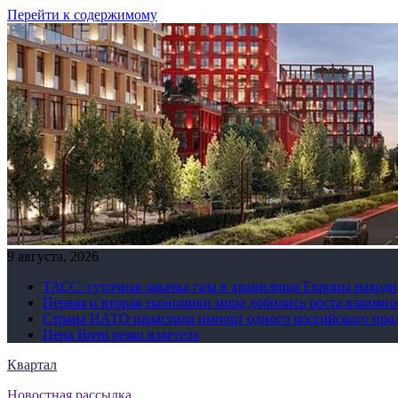
Перейти к содержимому
9 августа, 2026
ТАСС: суточная закачка газа в хранилища Европы находи
Первая и вторая экономики мира добились роста взаимно
Страна НАТО нарастила импорт одного российского про
Цена Brent резко взлетела
Квартал
Новостная рассылка