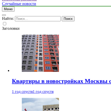
Случайные новости
Меню
Найти:
Заголовки
Квартиры в новостройках Москвы с
1 год спустя
1 год спустя