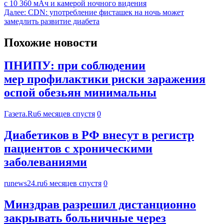
с 10 360 мАч и камерой ночного видения
Далее:
CDN: употребление фисташек на ночь может
замедлить развитие диабета
Похожие новости
ПНИПУ: при соблюдении
мер профилактики риски заражения
оспой обезьян минимальны
Газета.Ru
6 месяцев спустя
0
Диабетиков в РФ внесут в регистр
пациентов с хроническими
заболеваниями
runews24.ru
6 месяцев спустя
0
Минздрав разрешил дистанционно
закрывать больничные через