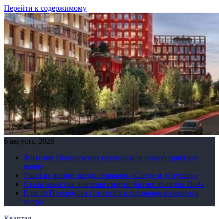
Перейти к содержимому
6 августа, 2026
Жителям Подмосковья предсказали новую грибную
волну
Ушел из жизни звезда сериалов «След» и «Глухарь»
Стала известна причина смерти фитнес-блогера Do4а
Власти Петербурга готовятся к созданию наземного
метро
Квартал